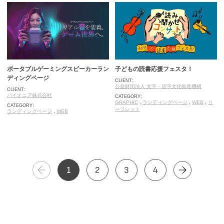
ポータブルゲーミングスピーカーラン
子どもの読書応援フェスタ！
ディングページ
CLIENT:
公益財団法人 文字・活字文化推進機構
CLIENT:
パイオニア株式会社
CATEGORY:
GRAPHIC
,
ランディングページ
,
WEB
,
リ
CATEGORY:
ーフレット
ランディングページ
,
WEB
1
2
3
4