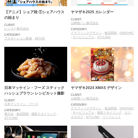
【アニメ】シェア段 ①シェアハウス
ヤマザキ2025 カレンダー
の始まり
CLIENT:
山崎製パン株式会社
CLIENT:
レンゴー株式会社
CATEGORY:
グラフィックデザイン
,
食品関係
,
GRAPHIC
CATEGORY:
,
キービジュアル
,
STYLING
プロモーション動画
,
MOVIE
日本マッケイン・フーズ スティック
ヤマザキ2024 XMAS デザイン
ハッシュブラウン レシピカット撮影
CLIENT:
山崎製パン株式会社
CLIENT:
日本マッケイン・フーズ
CATEGORY:
グラフィックデザイン
,
食品関係
,
GRAPHIC
CATEGORY:
,
キービジュアル
,
撮影スタイリング
,
ロゴ
,
展示会
,
食品関係
,
撮影スタイリング
,
カタログ
,
STYLING
,
リーフレット
STYLING