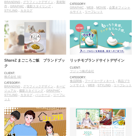
BRANDING
,
グラフィックデザイン
,
美術制
CATEGORY:
作
,
GRAPHIC
,
撮影スタイリング
,
GRAPHIC
,
WEB
,
MOVIE
,
企業オフィシャ
STYLING
,
カタログ
ルサイト
,
リーフレット
ShareZ まごころご飯 ブランドブッ
リッチモブランドサイトデザイン
ク
CLIENT:
フジッコ株式会社
CLIENT:
株式会社 I&I
CATEGORY:
食品関係
,
フードコーディネート
,
商品ブラ
CATEGORY:
ンドサイト
,
WEB
,
STYLING
,
リーフレット
BRANDING
,
グラフィックデザイン
,
キービ
ジュアル
,
撮影スタイリング
,
GRAPHIC
,
STYLING
,
カタログ
,
パッケージ
,
リーフレ
ット