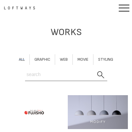
WORKS
ALL
GRAPHIC
WEB
MOVIE
STYLING