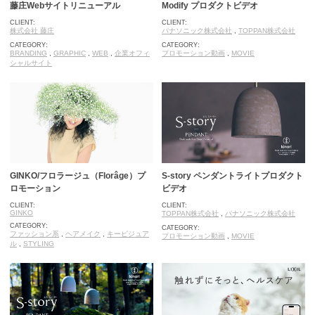
藤庄Webサイトリニューアル
Modify プロダクトビデオ
CLIENT:
CLIENT:
株式会社 藤庄
パナソニック株式会社
,
TOPPAN株式会社
CATEGORY:
CATEGORY:
BRANDING
,
GRAPHIC
,
WEB
,
企業オフィ
プロモーション動画
,
MOVIE
シャルサイト
GINKO/フロラージュ（Florâge）プ
S-story ペンダントライトプロダクト
ロモーション
ビデオ
CLIENT:
CLIENT:
GINKO
TOPPAN株式会社
,
パナソニック株式会社
CATEGORY:
CATEGORY:
ファッション系
,
ヘアメイク
,
キービジュア
プロモーション動画
,
MOVIE
ル
,
STYLING