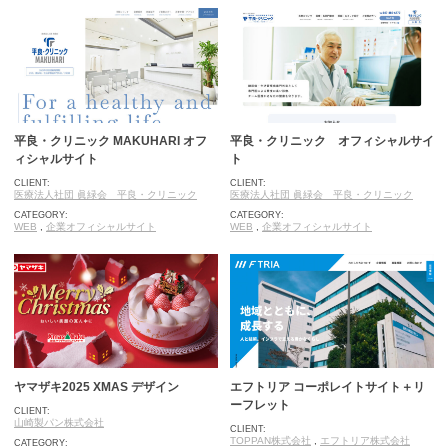
平良・クリニック MAKUHARI オフ
平良・クリニック オフィシャルサイ
ィシャルサイト
ト
CLIENT:
CLIENT:
医療法人社団 眞緑会 平良・クリニック
医療法人社団 眞緑会 平良・クリニック
CATEGORY:
CATEGORY:
WEB
,
企業オフィシャルサイト
WEB
,
企業オフィシャルサイト
ヤマザキ2025 XMAS デザイン
エフトリア コーポレイトサイト＋リ
ーフレット
CLIENT:
山崎製パン株式会社
CLIENT:
TOPPAN株式会社
,
エフトリア株式会社
CATEGORY: