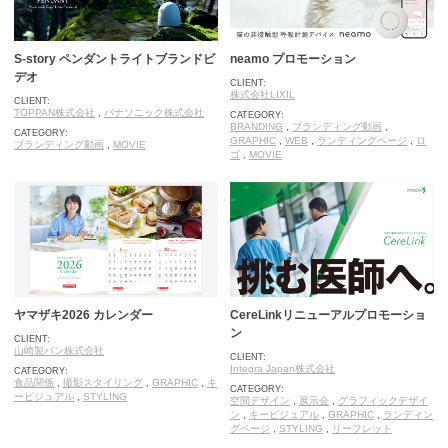
S-story ペンダントライトブランドビ
neamo プロモーション
デオ
CLIENT:
株式会社LIXIL
CLIENT:
TOPPAN株式会社
,
パナソニック株式会社
CATEGORY:
BRANDING
,
ブランディング動画
,
CATEGORY:
GRAPHIC
,
WEB
,
ランディングページ
,
ロ
ブランディング動画
,
MOVIE
ゴ
,
MOVIE
ヤマザキ2026 カレンダー
CereLinkリニューアルプロモーショ
ン
CLIENT:
山崎製パン株式会社
CLIENT:
Integra Japan株式会社
CATEGORY:
食品関係
,
撮影スタイリング
,
GRAPHIC
,
キ
CATEGORY:
ービジュアル
,
STYLING
空間デザイン
,
展示会
,
グラフィックデザイ
ン
,
キービジュアル
,
GRAPHIC
,
ランディン
グページ
,
STYLING
,
リーフレット