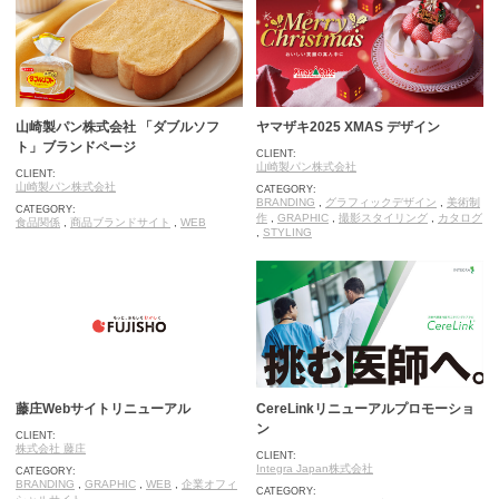
山崎製パン株式会社 「ダブルソフ
ヤマザキ2025 XMAS デザイン
ト」ブランドページ
CLIENT:
山崎製パン株式会社
CLIENT:
山崎製パン株式会社
CATEGORY:
BRANDING
,
グラフィックデザイン
,
美術制
CATEGORY:
作
,
GRAPHIC
,
撮影スタイリング
,
カタログ
食品関係
,
商品ブランドサイト
,
WEB
,
STYLING
藤庄Webサイトリニューアル
CereLinkリニューアルプロモーショ
ン
CLIENT:
株式会社 藤庄
CLIENT:
Integra Japan株式会社
CATEGORY:
BRANDING
,
GRAPHIC
,
WEB
,
企業オフィ
CATEGORY: