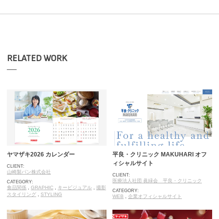
RELATED WORK
ヤマザキ2026 カレンダー
平良・クリニック MAKUHARI オフ
ィシャルサイト
CLIENT:
山崎製パン株式会社
CLIENT:
医療法人社団 眞緑会 平良・クリニック
CATEGORY:
食品関係
,
GRAPHIC
,
キービジュアル
,
撮影
CATEGORY:
スタイリング
,
STYLING
WEB
,
企業オフィシャルサイト