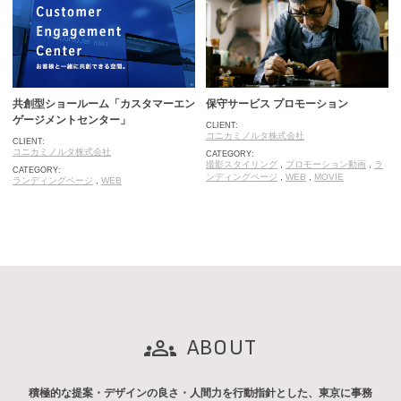
共創型ショールーム「カスタマーエン
保守サービス プロモーション
ゲージメントセンター」
CLIENT:
コニカミノルタ株式会社
CLIENT:
コニカミノルタ株式会社
CATEGORY:
撮影スタイリング
,
プロモーション動画
,
ラ
CATEGORY:
ンディングページ
,
WEB
,
MOVIE
ランディングページ
,
WEB
ABOUT
積極的な提案・デザインの良さ・人間力を行動指針とした、東京に事務