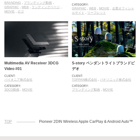
BRANDING
,
ブランディング動画
,
CATEGORY:
GRAPHIC
,
WEB
,
ランディングページ
,
GRAPHIC
,
WEB
,
MOVIE
,
企業オフィシャ
MOVIE
,
ロゴ
ルサイト
,
リーフレット
Multimedia AV Receiver 3DCG
S-story ペンダントライトブランドビ
Video #01
デオ
CLIENT:
CLIENT:
パイオニア株式会社
TOPPAN株式会社
,
パナソニック株式会社
CATEGORY:
CATEGORY:
3DCG動画
,
MOVIE
ブランディング動画
,
MOVIE
TOP
Pioneer 2DIN Wireless Apple CarPlay & Android Auto™