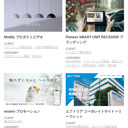
Modify プロダクトビデオ
Pioneer SMART UNIT RECEIVER ブ
ランディング
CLIENT:
パナソニック株式会社
,
TOPPAN株式会社
CLIENT:
パイオニア株式会社
CATEGORY:
プロモーション動画
,
MOVIE
CATEGORY:
BRANDING
,
ブランディング動画
,
商品ブラ
ンドサイト
,
GRAPHIC
,
WEB
,
MOVIE
neamo プロモーション
エフトリア コーポレイトサイト＋リ
ーフレット
CLIENT:
株式会社LIXIL
CLIENT:
TOPPAN株式会社
,
エフトリア株式会社
CATEGORY: