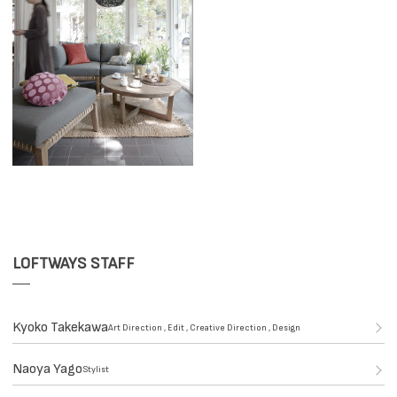
LOFTWAYS STAFF
Kyoko Takekawa
Art Direction , Edit , Creative Direction , Design
Naoya Yago
Stylist