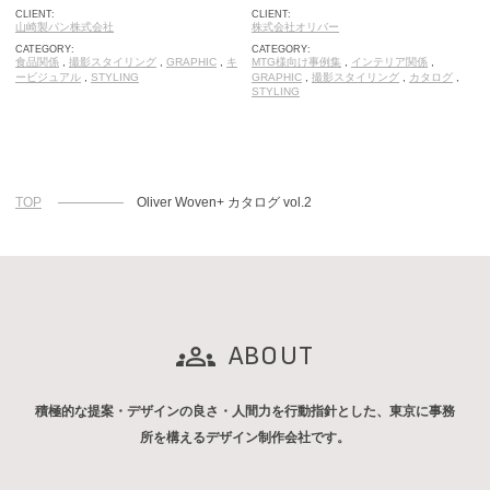
CLIENT:
CLIENT:
山崎製パン株式会社
株式会社オリバー
CATEGORY:
CATEGORY:
食品関係
,
撮影スタイリング
,
GRAPHIC
,
キ
MTG様向け事例集
,
インテリア関係
,
ービジュアル
,
STYLING
GRAPHIC
,
撮影スタイリング
,
カタログ
,
STYLING
TOP
Oliver Woven+ カタログ vol.2
ABOUT
積極的な提案・デザインの良さ・人間力を行動指針とした、東京に事務
所を構えるデザイン制作会社です。