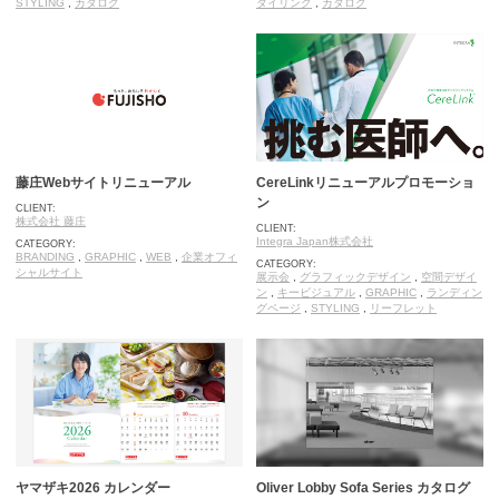
STYLING
,
カタログ
タイリング
,
カタログ
藤庄Webサイトリニューアル
CereLinkリニューアルプロモーショ
ン
CLIENT:
株式会社 藤庄
CLIENT:
Integra Japan株式会社
CATEGORY:
BRANDING
,
GRAPHIC
,
WEB
,
企業オフィ
CATEGORY:
シャルサイト
展示会
,
グラフィックデザイン
,
空間デザイ
ン
,
キービジュアル
,
GRAPHIC
,
ランディン
グページ
,
STYLING
,
リーフレット
ヤマザキ2026 カレンダー
Oliver Lobby Sofa Series カタログ