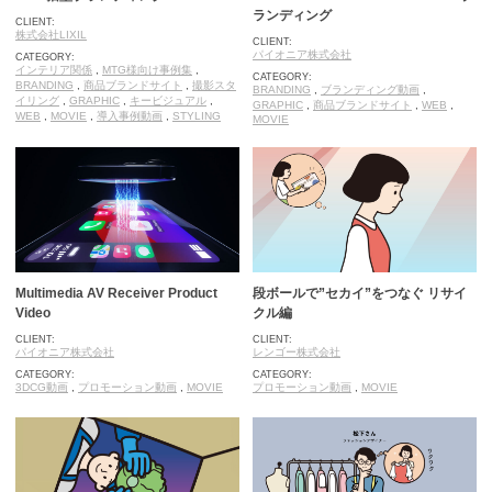
ランディング
CLIENT:
株式会社LIXIL
CLIENT:
パイオニア株式会社
CATEGORY:
インテリア関係
,
MTG様向け事例集
,
CATEGORY:
BRANDING
,
商品ブランドサイト
,
撮影スタ
BRANDING
,
ブランディング動画
,
イリング
,
GRAPHIC
,
キービジュアル
,
GRAPHIC
,
商品ブランドサイト
,
WEB
,
WEB
,
MOVIE
,
導入事例動画
,
STYLING
MOVIE
Multimedia AV Receiver Product
段ボールで”セカイ”をつなぐ リサイ
Video
クル編
CLIENT:
CLIENT:
パイオニア株式会社
レンゴー株式会社
CATEGORY:
CATEGORY:
3DCG動画
,
プロモーション動画
,
MOVIE
プロモーション動画
,
MOVIE