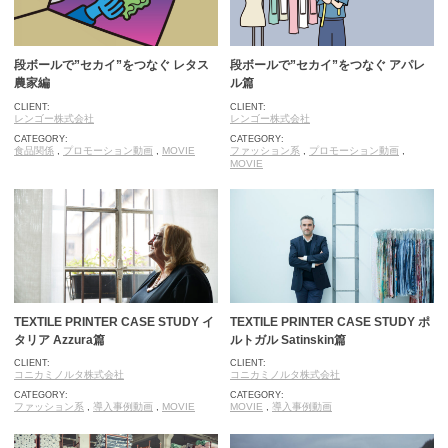
段ボールで”セカイ”をつなぐ レタス
段ボールで”セカイ”をつなぐ アパレ
農家編
ル篇
CLIENT:
CLIENT:
レンゴー株式会社
レンゴー株式会社
CATEGORY:
CATEGORY:
食品関係
,
プロモーション動画
,
MOVIE
ファッション系
,
プロモーション動画
,
MOVIE
TEXTILE PRINTER CASE STUDY イ
TEXTILE PRINTER CASE STUDY ポ
タリア Azzura篇
ルトガル Satinskin篇
CLIENT:
CLIENT:
コニカミノルタ株式会社
コニカミノルタ株式会社
CATEGORY:
CATEGORY:
ファッション系
,
導入事例動画
,
MOVIE
MOVIE
,
導入事例動画