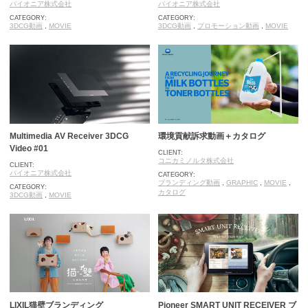
パイオニア株式会社
パイオニア株式会社
CATEGORY:
CATEGORY:
3DCG動画
,
MOVIE
3DCG動画
,
プロモーション動画
,
MOVIE
Multimedia AV Receiver 3DCG
環境貢献訴求動画＋カタログ
Video #01
CLIENT:
コニカミノルタ株式会社
CLIENT:
パイオニア株式会社
CATEGORY:
ブランディング動画
,
GRAPHIC
,
MOVIE
,
CATEGORY:
カタログ
3DCG動画
,
MOVIE
LIXIL猫壁ブランディング
Pioneer SMART UNIT RECEIVER ブ