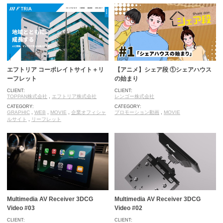
エフトリア コーポレイトサイト＋リ
【アニメ】シェア段 ①シェアハウス
ーフレット
の始まり
CLIENT:
CLIENT:
TOPPAN株式会社
,
エフトリア株式会社
レンゴー株式会社
CATEGORY:
CATEGORY:
GRAPHIC
,
WEB
,
MOVIE
,
企業オフィシャ
プロモーション動画
,
MOVIE
ルサイト
,
リーフレット
Multimedia AV Receiver 3DCG
Multimedia AV Receiver 3DCG
Video #03
Video #02
CLIENT:
CLIENT: