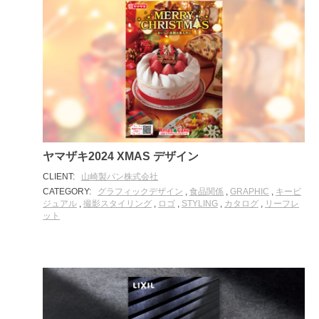
ヤマザキ2024 XMAS デザイン
CLIENT:
山崎製パン株式会社
CATEGORY:
グラフィックデザイン
,
食品関係
,
GRAPHIC
,
キービ
ジュアル
,
撮影スタイリング
,
ロゴ
,
STYLING
,
カタログ
,
リーフレ
ット