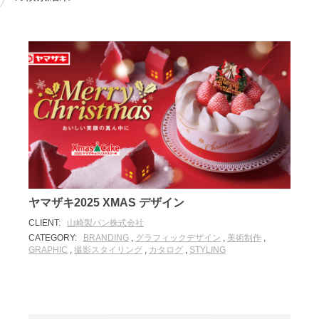
ヤマザキ2025 XMAS デザイン
CLIENT:
山崎製パン株式会社
CATEGORY:
BRANDING
,
グラフィックデザイン
,
美術制作
,
GRAPHIC
,
撮影スタイリング
,
カタログ
,
STYLING