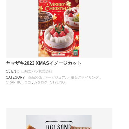
ヤマザキ2023 XMASイメージカット
CLIENT:
山崎製パン株式会社
CATEGORY:
食品関係
,
キービジュアル
,
撮影スタイリング
,
GRAPHIC
,
ロゴ
,
カタログ
,
STYLING